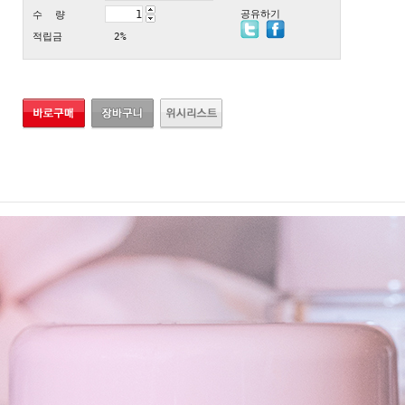
공유하기
수 량
적립금
2%