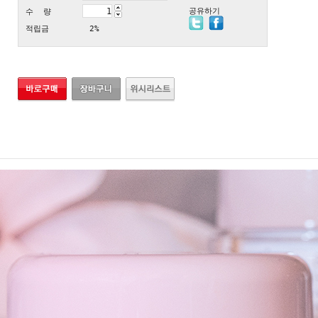
공유하기
수 량
적립금
2%