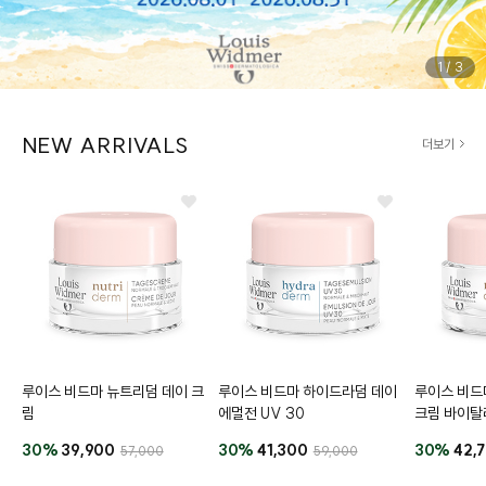
1
/
3
NEW ARRIVALS
더보기
루이스 비드마 뉴트리덤 데이 크
루이스 비드마 하이드라덤 데이
루이스 비드
림
에멀전 UV 30
크림 바이탈
30%
39,900
30%
41,300
30%
42,
57,000
59,000