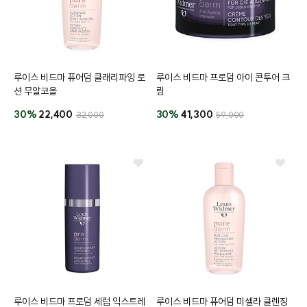
루이스 비드마 퓨어덤 클래리파잉 로
루이스 비드마 프로덤 아이 콘투어 크
션 무알코올
림
30%
22,400
30%
41,300
32,000
59,000
버
#아이
루이스 비드마 프로덤 세럼 익스트레
루이스 비드마 퓨어덤 미셀라 클렌징