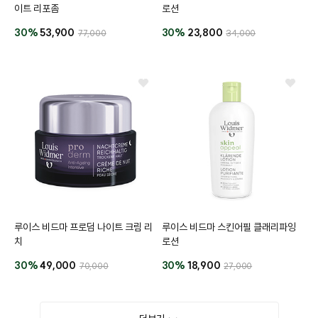
이트 리포좀
로션
30%
53,900
30%
23,800
77,000
34,000
루이스 비드마 프로덤 나이트 크림 리
루이스 비드마 스킨어필 클래리파잉
치
로션
30%
49,000
30%
18,900
70,000
27,000